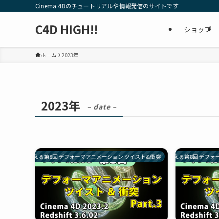
Cinema 4Dのチュートリアルや情報発信のサイトです
C4D HIGH!!
ショップ
ホーム
2023年
2023年
– date –
つくって覚える第8回 デフォーマアニメーション ツイスト&衝突
つくって覚える第8回 デフォ