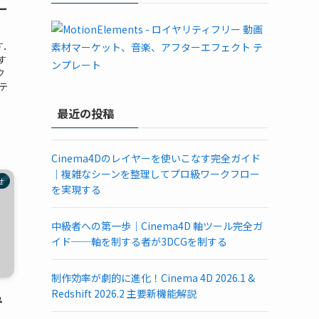
ー
す．
す
ク
テ
最近の投稿
Cinema4Dのレイヤーを使いこなす完全ガイド
｜複雑なシーンを整理してプロ級ワークフロー
せ
を実現する
中級者への第一歩｜Cinema4D 軸ツール完全ガ
イド──軸を制する者が3DCGを制する
制作効率が劇的に進化！Cinema 4D 2026.1 &
Redshift 2026.2 主要新機能解説
ュ