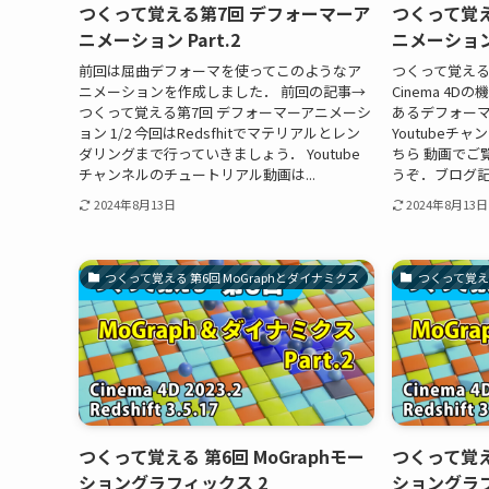
つくって覚える第7回 デフォーマーア
つくって覚え
ニメーション Part.2
ニメーション 
前回は屈曲デフォーマを使ってこのようなア
つくって覚える
ニメーションを作成しました． 前回の記事→
Cinema 4
つくって覚える第7回 デフォーマーアニメーシ
あるデフォー
ョン 1/2 今回はRedsfhitでマテリアルとレン
Youtube
ダリングまで行っていきましょう． Youtube
ちら 動画でご
チャンネルのチュートリアル動画は...
うぞ．ブログ記
2024年8月13日
2024年8月13日
つくって覚える 第6回 MoGraphとダイナミクス
つくって覚える
つくって覚える 第6回 MoGraphモー
つくって覚える
ショングラフィックス 2
ショングラフ