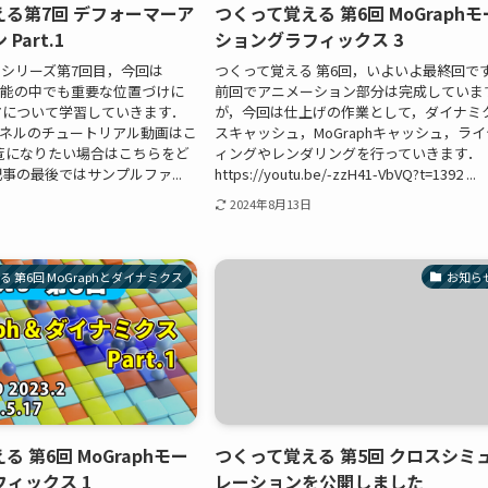
る第7回 デフォーマーア
つくって覚える 第6回 MoGraphモ
Part.1
ショングラフィックス 3
シリーズ第7回目，今回は
つくって覚える 第6回，いよいよ最終回で
Dの機能の中でも重要な位置づけに
前回でアニメーション部分は完成していま
マについて学習していきます．
が，今回は仕上げの作業として，ダイナミ
チャンネルのチュートリアル動画はこ
スキャッシュ，MoGraphキャッシュ，ライ
覧になりたい場合はこちらをど
ィングやレンダリングを行っていきます．
事の最後ではサンプルファ...
https://youtu.be/-zzH41-VbVQ?t=1392 ...
2024年8月13日
 第6回 MoGraphとダイナミクス
お知ら
 第6回 MoGraphモー
つくって覚える 第5回 クロスシミ
ィックス 1
レーションを公開しました