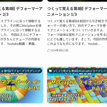
る第8回 デフォーマーア
つくって覚える第8回 デフォーマ
2/3
ニメーション 1/3
たスプラインに沿って移動する
つくって覚える第8回は前回から引き続き
た．その際にMoSplineを使
ォーマーの使い方で，別のデフォーマを使
スプラインに沿って移動するよ
てアニメーションをつくっていきますよ． 
した． 今回はさらにデフォー
フォーマ自体は変形アニメーションを作る
体がきちんとチューブの内部を
にとても適しています．そこで，今回の作
 Youtube動画：準備...
このようなものになります． Youtub...
2024年8月13日
る 第7回 デフォーマでモデリング
つくって覚える 第6回 MoGraphとダイナミク