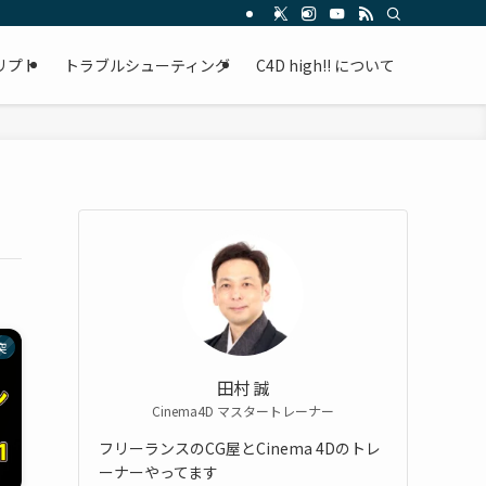
リプト
トラブルシューティング
C4D high!! について
突
田村 誠
Cinema4D マスタートレーナー
フリーランスのCG屋とCinema 4Dのトレ
ーナーやってます