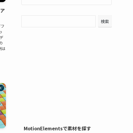
ーア
検索
デフ
っ
デ
の
例は
ス
MotionElementsで素材を探す