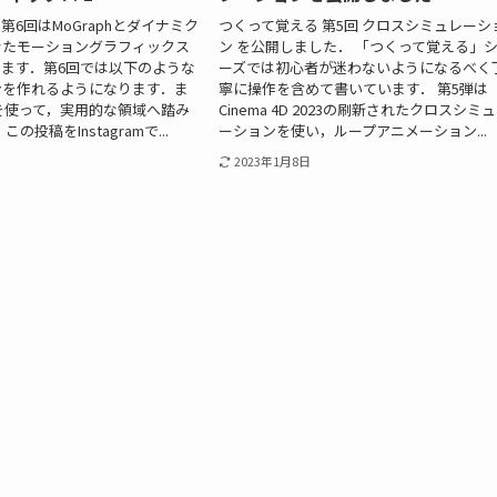
6回はMoGraphとダイナミク
つくって覚える 第5回 クロスシミュレーシ
せたモーショングラフィックス
ン を公開しました． 「つくって覚える」
ます．第6回では以下のような
ーズでは初心者が迷わないようになるべく
ンを作れるようになります．ま
寧に操作を含めて書いています． 第5弾は
phを使って，実用的な領域へ踏み
Cinema 4D 2023の刷新されたクロスシミ
の投稿をInstagramで...
ーションを使い，ループアニメーション...
2023年1月8日