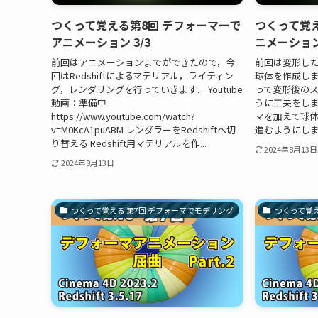
つくって覚える第8回 デフォーマーで
つくって覚え
アニメーション 3/3
ニメーション 
前回はアニメーションまでができたので，今
前回は変形し
回はRedshiftによるマテリアル，ライティン
球体を作成しまし
グ，レンダリングを行っていきます． Youtube
って変形後の
動画：準備中
うに工夫をしま
https://www.youtube.com/watch?
マを加えて球
v=M0KcA1puABM レンダラーをRedshiftへ切
進むようにします．
り替える Redshift用マテリアルを作...
2024年8月13日
2024年8月13日
つくって覚える 第7回 デフォーマでモデリング
つくって覚え