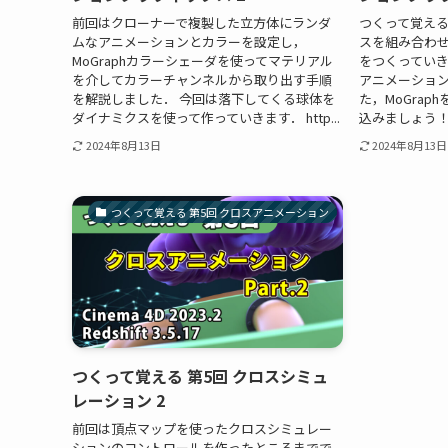
前回はクローナーで複製した立方体にランダ
つくって覚える第
ムなアニメーションとカラーを設定し，
スを組み合わ
MoGraphカラーシェーダを使ってマテリアル
をつくっていき
を介してカラーチャンネルから取り出す手順
アニメーショ
を解説しました． 今回は落下してくる球体を
た，MoGra
ダイナミクスを使って作っていきます． http...
込みましょう！ こ
2024年8月13日
2024年8月13日
つくって覚える 第5回 クロスアニメーション
つくって覚える 第5回 クロスシミュ
レーション 2
前回は頂点マップを使ったクロスシミュレー
ションのコントロールを作ったところまでで