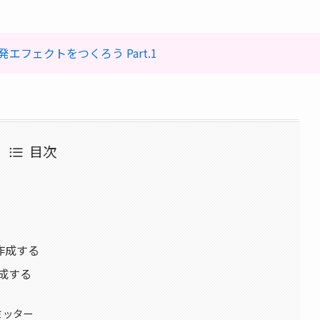
発エフェクトをつくろう Part.1
目次
を作成する
作成する
エミッター