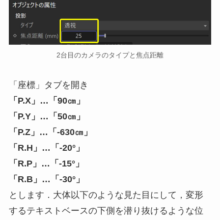
2台目のカメラのタイプと焦点距離
「座標」タブを開き
「P.X」…「90㎝」
「P.Y」…「50㎝」
「P.Z」…「-630㎝」
「R.H」…「-20°」
「R.P」…「-15°」
「R.B」…「-30°」
とします．大体以下のような見た目にして，変形
するテキストベースの下側を潜り抜けるような位