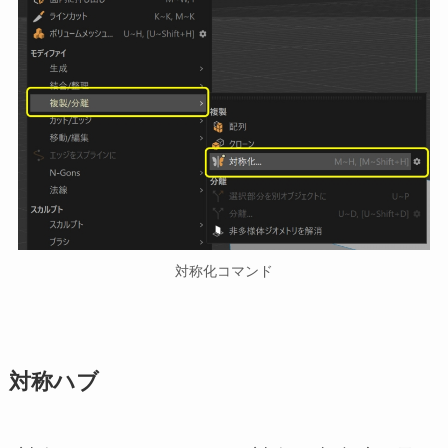
対称化コマンド
対称ハブ